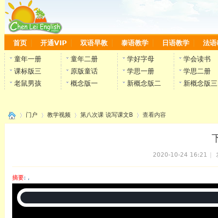
首页
开通VIP
双语早教
泰语教学
日语教学
法语
童年一册
童年二册
学好字母
学会读书
课标版三
原版童话
学思一册
学思二册
老鼠男孩
概念版一
新概念版二
新概念版三
门户
教学视频
第八次课 说写课文B
查看内容
2020-10-24 16:21
|
›
›
›
›
摘要
: ,
陈雷