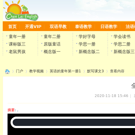
首页
开通VIP
双语早教
泰语教学
日语教学
法语
童年一册
童年二册
学好字母
学会读书
课标版三
原版童话
学思一册
学思二册
老鼠男孩
概念版一
新概念版二
新概念版三
门户
教学视频
英语的童年第一册1
默写课文3
查看内容
2020-11-18 15:46
|
›
›
›
›
›
摘要
: ,
陈雷