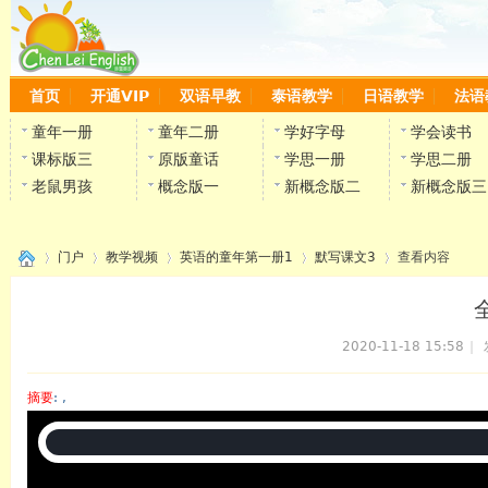
首页
开通VIP
双语早教
泰语教学
日语教学
法语
童年一册
童年二册
学好字母
学会读书
课标版三
原版童话
学思一册
学思二册
老鼠男孩
概念版一
新概念版二
新概念版三
门户
教学视频
英语的童年第一册1
默写课文3
查看内容
2020-11-18 15:58
|
›
›
›
›
›
摘要
: ,
陈雷