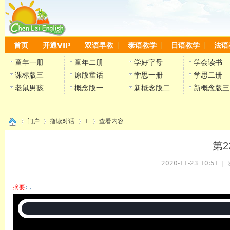
首页
开通VIP
双语早教
泰语教学
日语教学
法语
童年一册
童年二册
学好字母
学会读书
课标版三
原版童话
学思一册
学思二册
老鼠男孩
概念版一
新概念版二
新概念版三
门户
指读对话
1
查看内容
第2
2020-11-23 10:51
|
›
›
›
›
摘要
: ,
陈雷