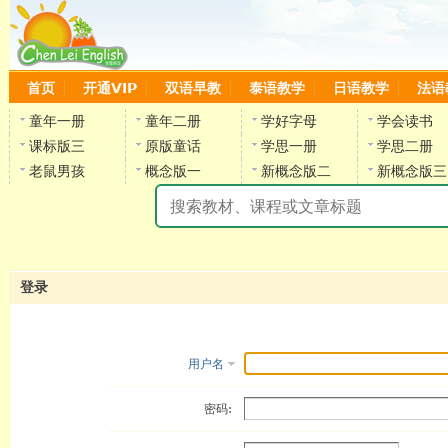
首页
开通VIP
双语早教
泰语教学
日语教学
法语
童年一册
童年二册
学好字母
学会读书
课标版三
原版童话
学思一册
学思二册
老鼠男孩
概念版一
新概念版二
新概念版三
陈
登录
用户名
密码: