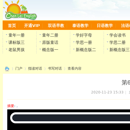
首页
开通VIP
双语早教
泰语教学
日语教学
法语
童年一册
童年二册
学好字母
学会读书
课标版三
原版童话
学思一册
学思二册
老鼠男孩
概念版一
新概念版二
新概念版三
门户
指读对话
书写对话
查看内容
第
2020-11-23 15:33
|
›
›
›
›
摘要
: ,
陈雷