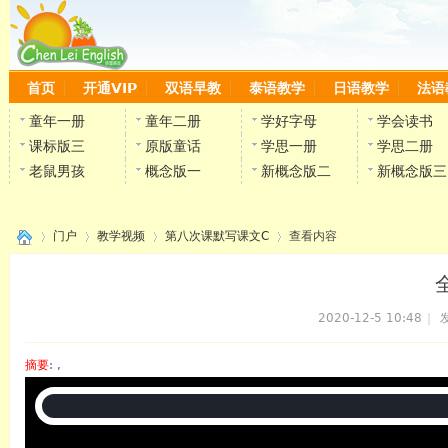
首页
开通VIP
双语早教
泰语教学
日语教学
法语
童年一册
童年二册
学好字母
学会读书
课标版三
原版童话
学思一册
学思二册
老鼠男孩
概念版一
新概念版二
新概念版三
门户
教学视频
第八次课默写课文C
查看内容
2020-12-5 10:48
|
发
›
›
›
›
摘要
: ,
陈雷