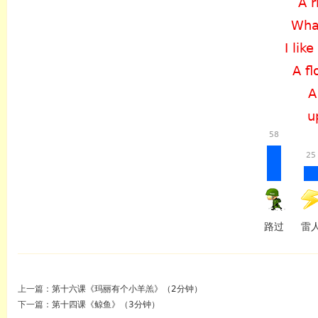
A r
What
I like
A fl
A
u
58
25
路过
雷
上一篇：
第十六课《玛丽有个小羊羔》（2分钟）
下一篇：
第十四课《鲸鱼》（3分钟）