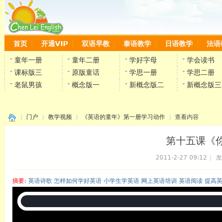
首页
开通VIP
双语早教
泰语教学
日语教学
法语
童年一册
童年二册
学好字母
学会读书
课标版三
原版童话
学思一册
学思二册
老鼠男孩
概念版一
新概念版二
新概念版三
门户
教学视频
《英语的童年》第一册学习动作
查看内容
第十五课《
2011-2-27 09:12
|
发
›
›
›
›
摘要
: 英语诗歌 怎样如何学好英语 小学生学英语 网上英语培训 英语阅读 提高
陈雷