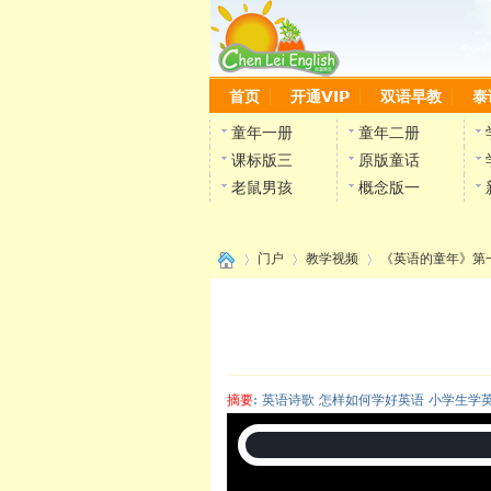
首页
开通VIP
双语早教
泰
童年一册
童年二册
课标版三
原版童话
老鼠男孩
概念版一
门户
教学视频
《英语的童年》第
›
›
›
摘要
: 英语诗歌 怎样如何学好英语 小学生学
陈雷