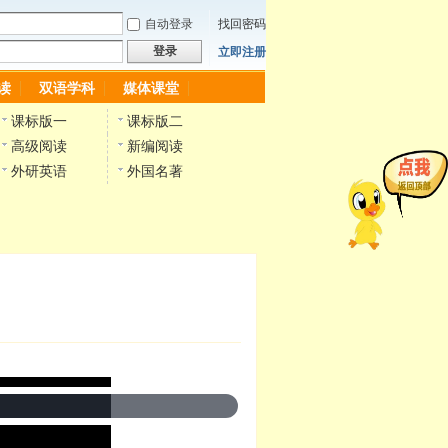
自动登录
找回密码
登录
立即注册
读
双语学科
媒体课堂
课标版一
课标版二
高级阅读
新编阅读
外研英语
外国名著