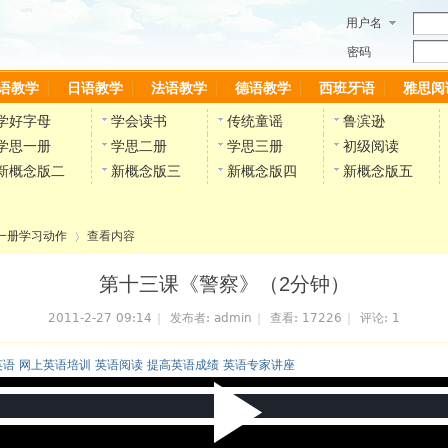
用户名
密码
语教学
日语教学
法语教学
德语教学
西班牙语
雅思阅
学好字母
学会读书
传统童谣
鲁滨逊
学思一册
学思二册
学思三册
初级阅读
新概念版二
新概念版三
新概念版四
新概念版五
一册学习动作
查看内容
第十三课《警察》（2分钟）
2011-2-27 09:14
|
发布者:
admin
|
查看:
17226
|
评论:
1
›
英语 网上英语培训 英语阅读 提高英语成绩 英语专家讲座
P