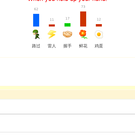
73
62
17
12
11
路过
雷人
握手
鲜花
鸡蛋
）