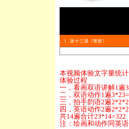
1 . 第十三课《警察》
本视频体验文字量统计3
体验过程
一，看画双语讲解1遍3*2
二，双语动作1遍3*23=
三，拍手韵语2遍2*2*23
四，英语动作2遍2*2*23
共14遍合计23*14=322
注：绘画和动作同英语