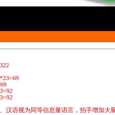
22
3=69
69
=92
=92
、汉语视为同等信息量语言，拍手增加大脑