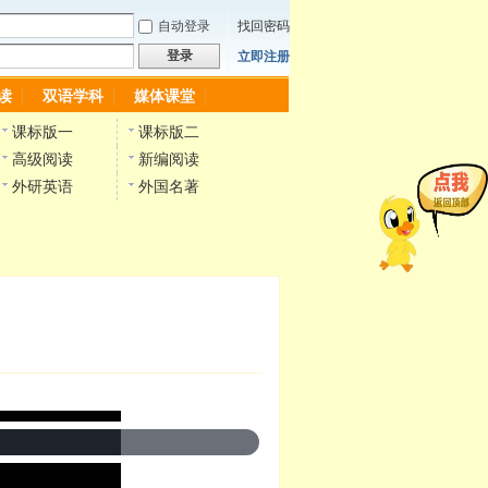
自动登录
找回密码
登录
立即注册
读
双语学科
媒体课堂
课标版一
课标版二
高级阅读
新编阅读
外研英语
外国名著