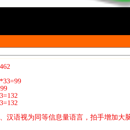
62
3=99
99
=132
=132
、汉语视为同等信息量语言，拍手增加大脑