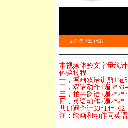
1 . 第八课《五个蛋》
本视频体验文字量统计4
体验过程
一，看画双语讲解1遍3*3
二，双语动作1遍3*33=
三，拍手韵语2遍2*2*33
四，英语动作2遍2*2*33
共14遍合计33*14=462
注：绘画和动作同英语