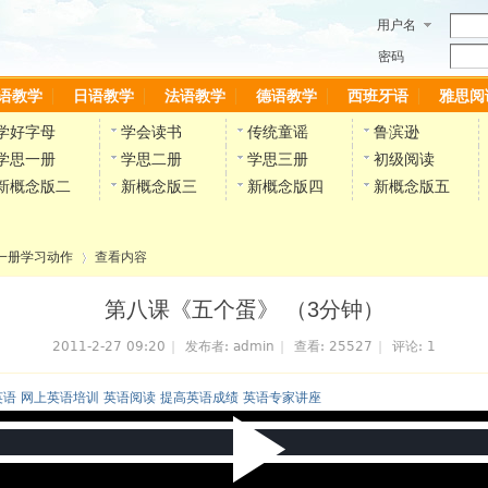
用户名
密码
语教学
日语教学
法语教学
德语教学
西班牙语
雅思阅
学好字母
学会读书
传统童谣
鲁滨逊
学思一册
学思二册
学思三册
初级阅读
新概念版二
新概念版三
新概念版四
新概念版五
一册学习动作
查看内容
第八课《五个蛋》 （3分钟）
2011-2-27 09:20
|
发布者:
admin
|
查看:
25527
|
评论:
1
›
英语 网上英语培训 英语阅读 提高英语成绩 英语专家讲座
P