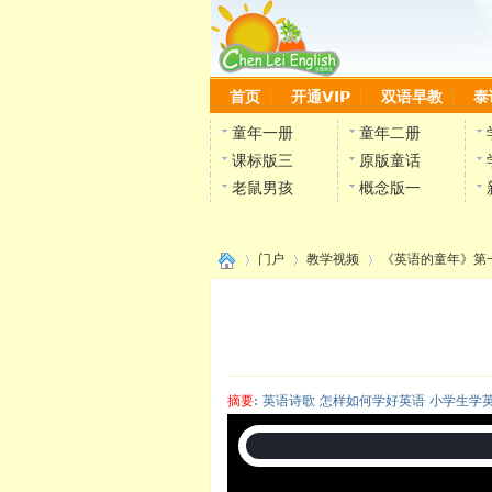
首页
开通VIP
双语早教
泰
童年一册
童年二册
课标版三
原版童话
老鼠男孩
概念版一
门户
教学视频
《英语的童年》第
›
›
›
摘要
: 英语诗歌 怎样如何学好英语 小学生学
陈雷