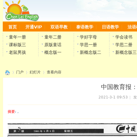
首页
开通VIP
双语早教
泰语教学
日语教学
法语
童年一册
童年二册
学好字母
学会读书
课标版三
原版童话
学思一册
学思二册
老鼠男孩
概念版一
新概念版二
新概念版三
门户
幻灯片
查看内容
中国教育报
2021-3-1 09:53
|
发
›
›
›
摘要
: ,
陈雷