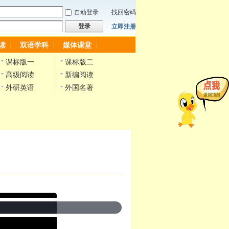
自动登录
找回密码
登录
立即注册
读
双语学科
媒体课堂
课标版一
课标版二
高级阅读
新编阅读
外研英语
外国名著