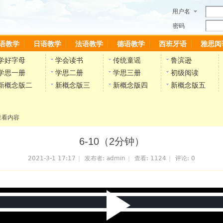
用户名
密码
语教学
日语教学
法语教学
德语教学
西班牙语
雅思阅
学好字母
学会读书
传统童谣
鲁滨逊
学思一册
学思二册
学思三册
初级阅读
新概念版二
新概念版三
新概念版四
新概念版五
查看内容
6-10（2分钟）
2021-3-1 17:17
|
发布者:
admin
|
查看:
1124
|
评论: 0
P