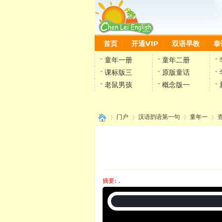
首页
开通VIP
双语早教
泰
童年一册
童年二册
课标版三
原版童话
老鼠男孩
概念版一
门户
汉语韵语第一句
童年一
›
›
›
›
摘要
: .
陈雷