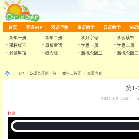
首页
开通VIP
双语早教
泰语教学
日语教学
法语
童年一册
童年二册
学好字母
学会读书
课标版三
原版童话
学思一册
学思二册
老鼠男孩
概念版一
新概念版二
新概念版三
门户
汉语韵语第一句
童年二英语
查看内容
第1
2021-3-2 10:54
|
发
›
›
›
›
摘要
: .
陈雷