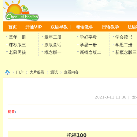
首页
开通VIP
双语早教
泰语教学
日语教学
法语
童年一册
童年二册
学好字母
学会读书
课标版三
原版童话
学思一册
学思二册
老鼠男孩
概念版一
新概念版二
新概念版三
门户
大片鉴赏
测试
查看内容
2021-3-11 11:38
|
发
›
›
›
›
摘要
: .
陈雷
托福100