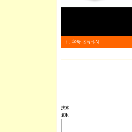
1 . 字母书写H-N
搜索
复制