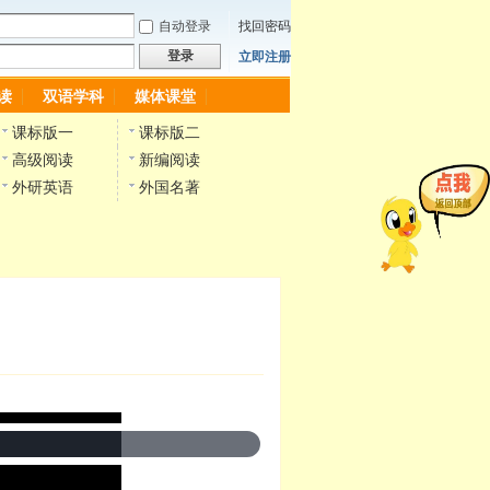
自动登录
找回密码
登录
立即注册
读
双语学科
媒体课堂
课标版一
课标版二
高级阅读
新编阅读
外研英语
外国名著