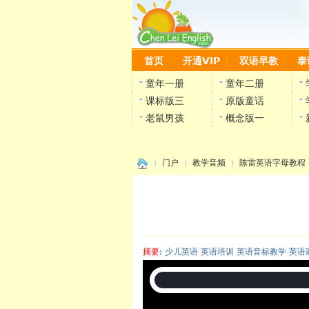
首页
开通VIP
双语早教
泰
童年一册
童年二册
课标版三
原版童话
老鼠男孩
概念版一
门户
教学音频
陈雷英语字母教程
›
›
›
›
摘要
: 少儿英语 英语培训 英语音标教学 英语
陈雷